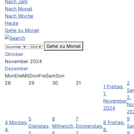
Nach Jahr
Nach Monat
Nach Woche
Heute
Gehe zu Monat
Gehe zu Monat
Oktober
November 2024
Dezember
Mon
Die
Mit
Don
Fre
Sam
Son
28
29
30
31
2
1
Freitag,
Sa
1.
2.
November
No
2024
20
5
6
7
9
4
Montag,
8
Freitag,
Dienstag,
Mittwoch,
Donnerstag,
Sa
4.
8.
5.
6.
7.
9.