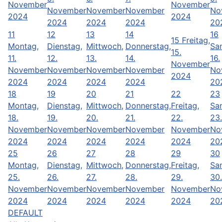
November
November
November
November
November
No
2024
2024
2024
2024
2024
20
11
12
13
14
16
15
Freitag,
Montag,
Dienstag,
Mittwoch,
Donnerstag,
Sa
15.
11.
12.
13.
14.
16.
November
November
November
November
November
No
2024
2024
2024
2024
2024
20
18
19
20
21
22
23
Montag,
Dienstag,
Mittwoch,
Donnerstag,
Freitag,
Sa
18.
19.
20.
21.
22.
23.
November
November
November
November
November
No
2024
2024
2024
2024
2024
20
25
26
27
28
29
30
Montag,
Dienstag,
Mittwoch,
Donnerstag,
Freitag,
Sa
25.
26.
27.
28.
29.
30.
November
November
November
November
November
No
2024
2024
2024
2024
2024
20
DEFAULT