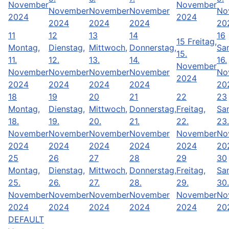
November
November
November
November
November
No
2024
2024
2024
2024
2024
20
11
12
13
14
16
15
Freitag,
Montag,
Dienstag,
Mittwoch,
Donnerstag,
Sa
15.
11.
12.
13.
14.
16.
November
November
November
November
November
No
2024
2024
2024
2024
2024
20
18
19
20
21
22
23
Montag,
Dienstag,
Mittwoch,
Donnerstag,
Freitag,
Sa
18.
19.
20.
21.
22.
23.
November
November
November
November
November
No
2024
2024
2024
2024
2024
20
25
26
27
28
29
30
Montag,
Dienstag,
Mittwoch,
Donnerstag,
Freitag,
Sa
25.
26.
27.
28.
29.
30.
November
November
November
November
November
No
2024
2024
2024
2024
2024
20
DEFAULT