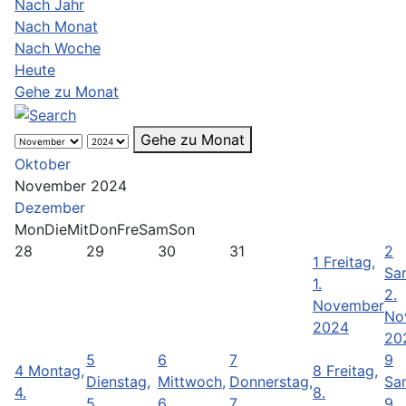
Nach Jahr
Nach Monat
Nach Woche
Heute
Gehe zu Monat
Gehe zu Monat
Oktober
November 2024
Dezember
Mon
Die
Mit
Don
Fre
Sam
Son
28
29
30
31
2
1
Freitag,
Sa
1.
2.
November
No
2024
20
5
6
7
9
4
Montag,
8
Freitag,
Dienstag,
Mittwoch,
Donnerstag,
Sa
4.
8.
5.
6.
7.
9.