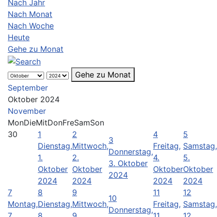
Nach Jahr
Nach Monat
Nach Woche
Heute
Gehe zu Monat
Gehe zu Monat
September
Oktober 2024
November
Mon
Die
Mit
Don
Fre
Sam
Son
30
1
2
4
5
3
Dienstag,
Mittwoch,
Freitag,
Samstag,
Donnerstag,
1.
2.
4.
5.
3. Oktober
Oktober
Oktober
Oktober
Oktober
2024
2024
2024
2024
2024
7
8
9
11
12
10
Montag,
Dienstag,
Mittwoch,
Freitag,
Samstag,
Donnerstag,
7.
8.
9.
11.
12.