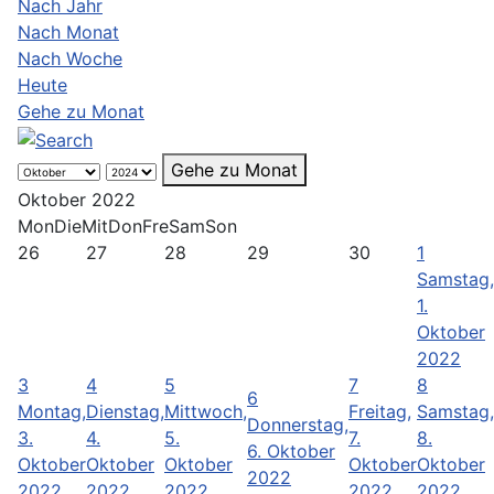
Nach Jahr
Nach Monat
Nach Woche
Heute
Gehe zu Monat
Gehe zu Monat
Oktober 2022
Mon
Die
Mit
Don
Fre
Sam
Son
26
27
28
29
30
1
Samstag,
1.
Oktober
2022
3
4
5
7
8
6
Montag,
Dienstag,
Mittwoch,
Freitag,
Samstag,
Donnerstag,
3.
4.
5.
7.
8.
6. Oktober
Oktober
Oktober
Oktober
Oktober
Oktober
2022
2022
2022
2022
2022
2022