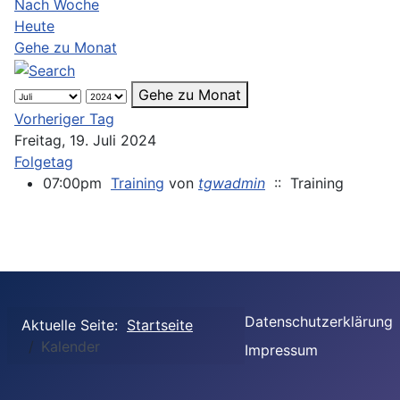
Nach Woche
Heute
Gehe zu Monat
Gehe zu Monat
Vorheriger Tag
Freitag, 19. Juli 2024
Folgetag
07:00pm
Training
von
tgwadmin
:: Training
Datenschutzerklärung
Aktuelle Seite:
Startseite
Kalender
Impressum