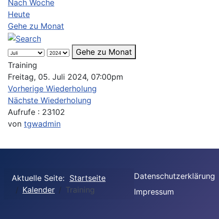
Nach Woche
Heute
Gehe zu Monat
Gehe zu Monat
Training
Freitag, 05. Juli 2024, 07:00pm
Vorherige Wiederholung
Nächste Wiederholung
Aufrufe
: 23102
von
tgwadmin
Datenschutzerklärung
Aktuelle Seite:
Startseite
Kalender
Training
Impressum